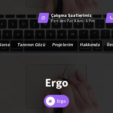
Çalışma Saatlerimiz
Pzrt den Pzr: 8 Am - 6 Pm
Norse
Tanrının Gözü
Projelerim
Hakkımda
İle
Ergo
Ergo