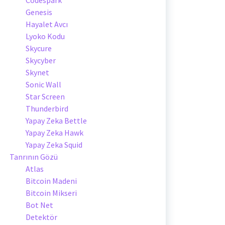
Genesis
Hayalet Avcı
Lyoko Kodu
Skycure
Skycyber
Skynet
Sonic Wall
Star Screen
Thunderbird
Yapay Zeka Bettle
Yapay Zeka Hawk
Yapay Zeka Squid
Tanrının Gözü
Atlas
Bitcoin Madeni
Bitcoin Mikseri
Bot Net
Detektör