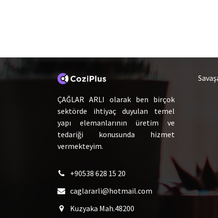
Hakkımızda
Ca
Savaş
ÇAĞLAR ARLI olarak ben birçok
sektörde ihtiyaç duyulan temel
yapı elemanlarının üretim ve
tedariği konusunda hizmet
vermekteyim.
+90538 628 15 20
caglararli@hotmail.com
Kuzyaka Mah.48200