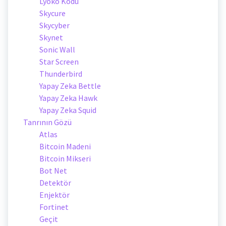
Lyoko Kodu
Skycure
Skycyber
Skynet
Sonic Wall
Star Screen
Thunderbird
Yapay Zeka Bettle
Yapay Zeka Hawk
Yapay Zeka Squid
Tanrının Gözü
Atlas
Bitcoin Madeni
Bitcoin Mikseri
Bot Net
Detektör
Enjektör
Fortinet
Geçit