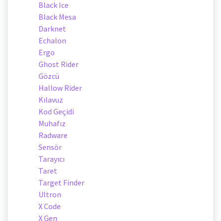
Black Ice
Black Mesa
Darknet
Echalon
Ergo
Ghost Rider
Gözcü
Hallow Rider
Kılavuz
Kod Geçidi
Muhafız
Radware
Sensör
Tarayıcı
Taret
Target Finder
Ultron
X Code
X Gen