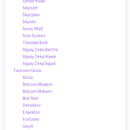
Lyoko Kodu
Skycure
Skycyber
Skynet
Sonic Wall
Star Screen
Thunderbird
Yapay Zeka Bettle
Yapay Zeka Hawk
Yapay Zeka Squid
Tanrının Gözü
Atlas
Bitcoin Madeni
Bitcoin Mikseri
Bot Net
Detektör
Enjektör
Fortinet
Geçit