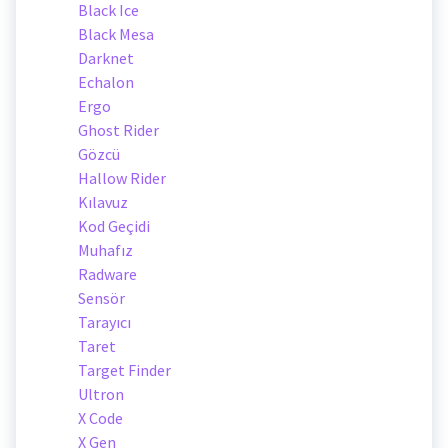
Black Ice
Black Mesa
Darknet
Echalon
Ergo
Ghost Rider
Gözcü
Hallow Rider
Kılavuz
Kod Geçidi
Muhafız
Radware
Sensör
Tarayıcı
Taret
Target Finder
Ultron
X Code
X Gen