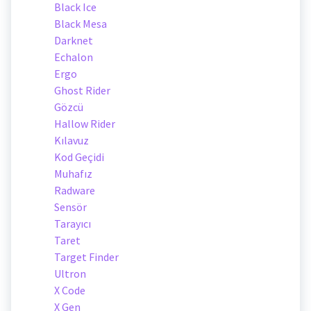
Black Ice
Black Mesa
Darknet
Echalon
Ergo
Ghost Rider
Gözcü
Hallow Rider
Kılavuz
Kod Geçidi
Muhafız
Radware
Sensör
Tarayıcı
Taret
Target Finder
Ultron
X Code
X Gen