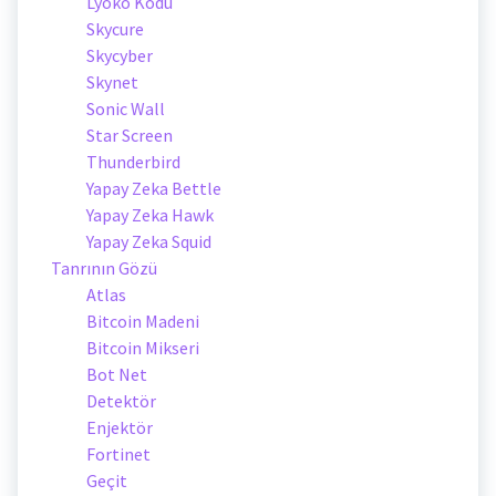
Lyoko Kodu
Skycure
Skycyber
Skynet
Sonic Wall
Star Screen
Thunderbird
Yapay Zeka Bettle
Yapay Zeka Hawk
Yapay Zeka Squid
Tanrının Gözü
Atlas
Bitcoin Madeni
Bitcoin Mikseri
Bot Net
Detektör
Enjektör
Fortinet
Geçit