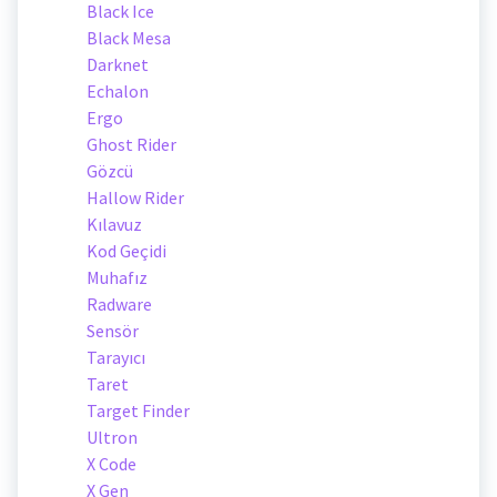
Black Ice
Black Mesa
Darknet
Echalon
Ergo
Ghost Rider
Gözcü
Hallow Rider
Kılavuz
Kod Geçidi
Muhafız
Radware
Sensör
Tarayıcı
Taret
Target Finder
Ultron
X Code
X Gen