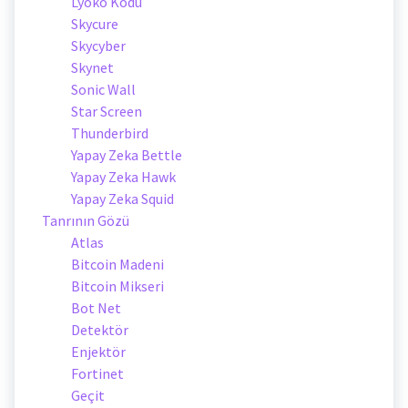
Lyoko Kodu
Skycure
Skycyber
Skynet
Sonic Wall
Star Screen
Thunderbird
Yapay Zeka Bettle
Yapay Zeka Hawk
Yapay Zeka Squid
Tanrının Gözü
Atlas
Bitcoin Madeni
Bitcoin Mikseri
Bot Net
Detektör
Enjektör
Fortinet
Geçit