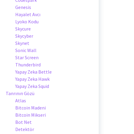
Genesis
Hayalet Avcı
Lyoko Kodu
Skycure
Skycyber
Skynet
Sonic Wall
Star Screen
Thunderbird
Yapay Zeka Bettle
Yapay Zeka Hawk
Yapay Zeka Squid
Tanrının Gözü
Atlas
Bitcoin Madeni
Bitcoin Mikseri
Bot Net
Detektör