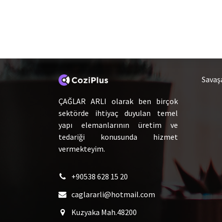
Hakkımızda
Ca
Savaş
ÇAĞLAR ARLI olarak ben birçok
sektörde ihtiyaç duyulan temel
yapı elemanlarının üretim ve
tedariği konusunda hizmet
vermekteyim.
+90538 628 15 20
caglararli@hotmail.com
Kuzyaka Mah.48200