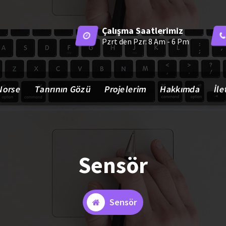
Çalışma Saatlerimiz
Pzrt den Pzr: 8 Am - 6 Pm
Norse
Tanrının Gözü
Projelerim
Hakkımda
İle
Sensör
Sensör