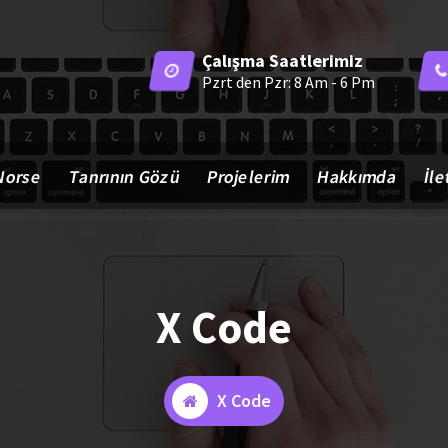
Çalışma Saatlerimiz
Pzrt den Pzr: 8 Am - 6 Pm
Norse
Tanrının Gözü
Projelerim
Hakkımda
İle
X Code
X Code