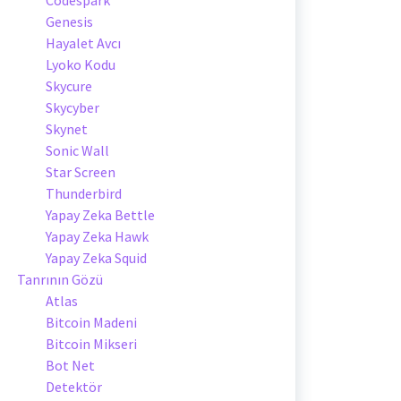
Genesis
Hayalet Avcı
Lyoko Kodu
Skycure
Skycyber
Skynet
Sonic Wall
Star Screen
Thunderbird
Yapay Zeka Bettle
Yapay Zeka Hawk
Yapay Zeka Squid
Tanrının Gözü
Atlas
Bitcoin Madeni
Bitcoin Mikseri
Bot Net
Detektör