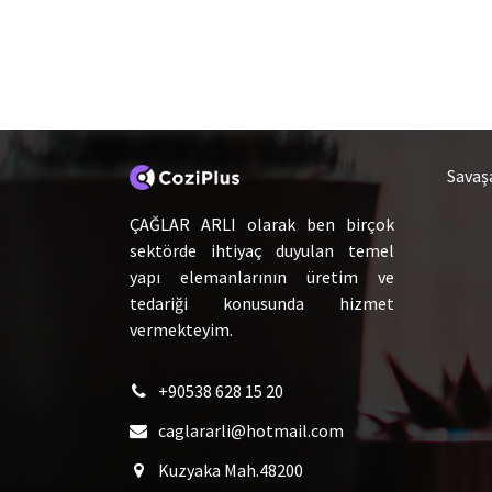
Hakkımızda
Ca
Savaş
ÇAĞLAR ARLI olarak ben birçok
sektörde ihtiyaç duyulan temel
yapı elemanlarının üretim ve
tedariği konusunda hizmet
vermekteyim.
+90538 628 15 20
caglararli@hotmail.com
Kuzyaka Mah.48200