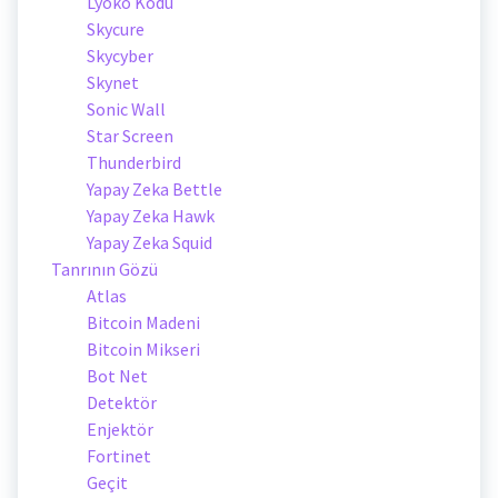
Lyoko Kodu
Skycure
Skycyber
Skynet
Sonic Wall
Star Screen
Thunderbird
Yapay Zeka Bettle
Yapay Zeka Hawk
Yapay Zeka Squid
Tanrının Gözü
Atlas
Bitcoin Madeni
Bitcoin Mikseri
Bot Net
Detektör
Enjektör
Fortinet
Geçit