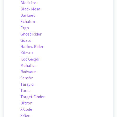
Black Ice
Black Mesa
Darknet
Echalon
Ergo
Ghost Rider
Gözcü
Hallow Rider
Kılavuz
Kod Geçidi
Muhafız
Radware
Sensör
Tarayıcı
Taret
Target Finder
Ultron
X Code
X Gen