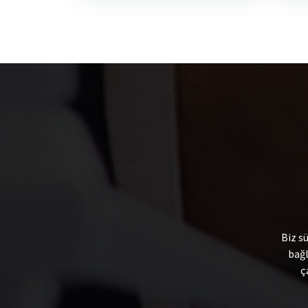
Biz s
bağl
ç