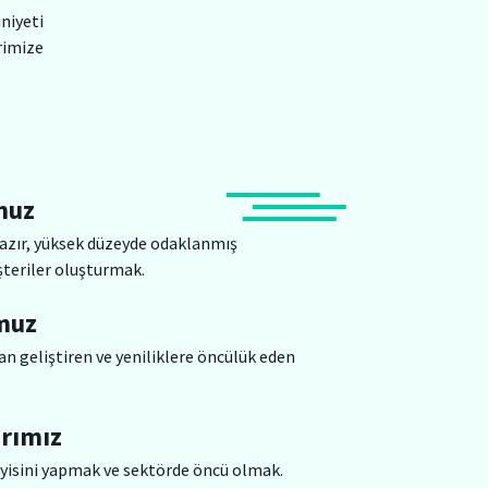
niyeti
rimize
muz
azır, yüksek düzeyde odaklanmış
teriler oluşturmak.
muz
n geliştiren ve yeniliklere öncülük eden
rımız
yisini yapmak ve sektörde öncü olmak.