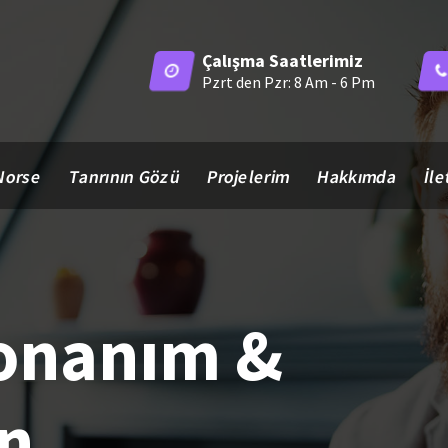
Çalışma Saatlerimiz
Pzrt den Pzr: 8 Am - 6 Pm
Norse
Tanrının Gözü
Projelerim
Hakkımda
İle
Donanım &
n