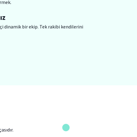
rmek.
ız
çi dinamik bir ekip. Tek rakibi kendilerini
asıdır.