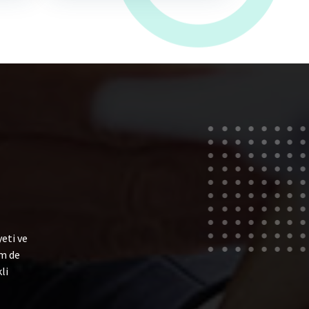
eti ve
em de
li