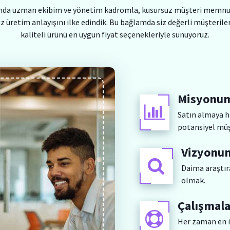
nda uzman ekibim ve yönetim kadromla, kusursuz müşteri memnu
tiz üretim anlayışını ilke edindik. Bu bağlamda siz değerli müşterile
kaliteli ürünü en uygun fiyat seçenekleriyle sunuyoruz.
Misyonu
Satın almaya h
potansiyel müş
Vizyonu
Daima araştıra
olmak.
Çalışmala
Her zaman en i