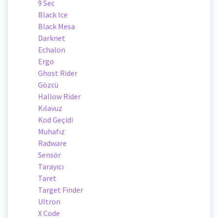
9 Sec
Black Ice
Black Mesa
Darknet
Echalon
Ergo
Ghost Rider
Gözcü
Hallow Rider
Kılavuz
Kod Geçidi
Muhafız
Radware
Sensör
Tarayıcı
Taret
Target Finder
Ultron
X Code