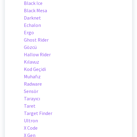
Black Ice
Black Mesa
Darknet
Echalon
Ergo
Ghost Rider
Gözcü
Hallow Rider
Kılavuz
Kod Geçidi
Muhafız
Radware
Sensör
Tarayıcı
Taret
Target Finder
Ultron
X Code
X Gen