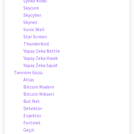
Lyoko Kodu
Skycure
Skycyber
Skynet
Sonic Wall
Star Screen
Thunderbird
Yapay Zeka Bettle
Yapay Zeka Hawk
Yapay Zeka Squid
Tanrının Gözü
Atlas
Bitcoin Madeni
Bitcoin Mikseri
Bot Net
Detektör
Enjektör
Fortinet
Geçit