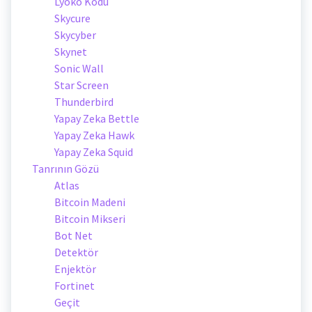
Lyoko Kodu
Skycure
Skycyber
Skynet
Sonic Wall
Star Screen
Thunderbird
Yapay Zeka Bettle
Yapay Zeka Hawk
Yapay Zeka Squid
Tanrının Gözü
Atlas
Bitcoin Madeni
Bitcoin Mikseri
Bot Net
Detektör
Enjektör
Fortinet
Geçit