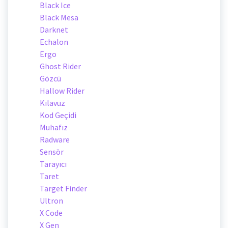
Black Ice
Black Mesa
Darknet
Echalon
Ergo
Ghost Rider
Gözcü
Hallow Rider
Kılavuz
Kod Geçidi
Muhafız
Radware
Sensör
Tarayıcı
Taret
Target Finder
Ultron
X Code
X Gen