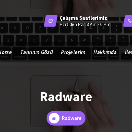
Çalışma Saatlerimiz
Pzrt den Pzr: 8 Am - 6 Pm
Norse
Tanrının Gözü
Projelerim
Hakkımda
İle
Radware
Radware