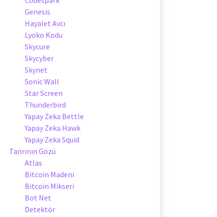
Genesis
Hayalet Avcı
Lyoko Kodu
Skycure
Skycyber
Skynet
Sonic Wall
Star Screen
Thunderbird
Yapay Zeka Bettle
Yapay Zeka Hawk
Yapay Zeka Squid
Tanrının Gözü
Atlas
Bitcoin Madeni
Bitcoin Mikseri
Bot Net
Detektör