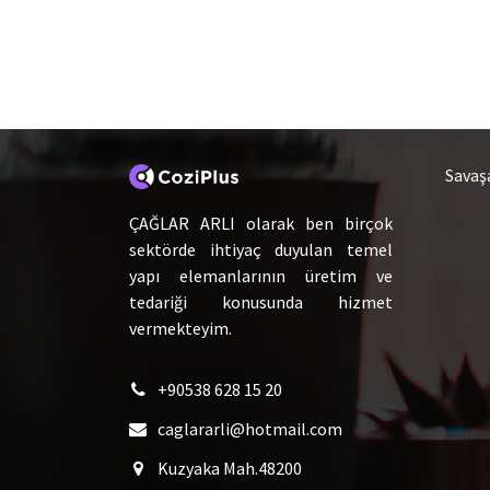
Hakkımızda
Ca
Savaş
ÇAĞLAR ARLI olarak ben birçok
sektörde ihtiyaç duyulan temel
yapı elemanlarının üretim ve
tedariği konusunda hizmet
vermekteyim.
+90538 628 15 20
caglararli@hotmail.com
Kuzyaka Mah.48200