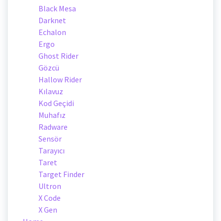
Black Mesa
Darknet
Echalon
Ergo
Ghost Rider
Gözcü
Hallow Rider
Kılavuz
Kod Geçidi
Muhafız
Radware
Sensör
Tarayıcı
Taret
Target Finder
Ultron
X Code
X Gen