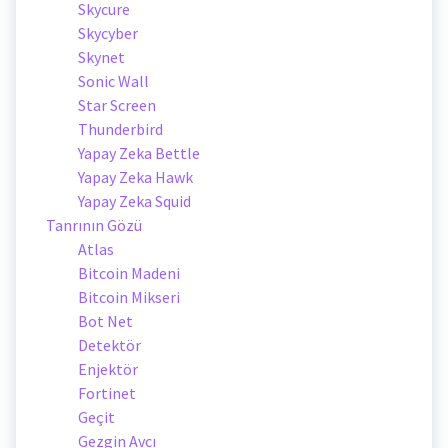
Skycure
Skycyber
Skynet
Sonic Wall
Star Screen
Thunderbird
Yapay Zeka Bettle
Yapay Zeka Hawk
Yapay Zeka Squid
Tanrının Gözü
Atlas
Bitcoin Madeni
Bitcoin Mikseri
Bot Net
Detektör
Enjektör
Fortinet
Geçit
Gezgin Avcı