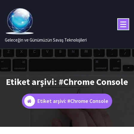
İçeriğe
geç
Geleceğin ve Günümüzün Savaş Teknolojileri
Etiket arşivi: #Chrome Console
Etiket arşivi: #Chrome Console