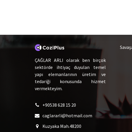
Hakkımızda
Ca
Savaş
ÇAĞLAR ARLI olarak ben birçok
sektörde ihtiyaç duyulan temel
yapı elemanlarının üretim ve
tedariği konusunda hizmet
vermekteyim.
+90538 628 15 20
caglararli@hotmail.com
Kuzyaka Mah.48200