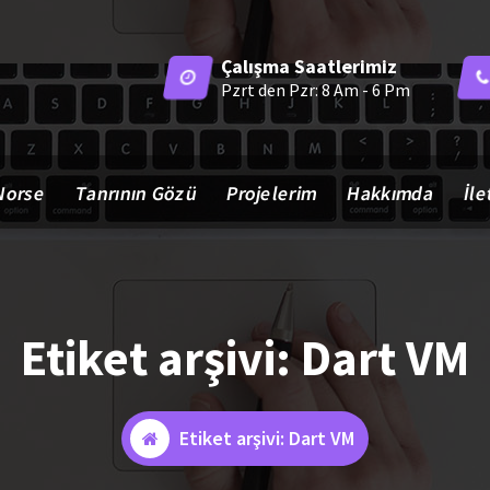
Çalışma Saatlerimiz
Pzrt den Pzr: 8 Am - 6 Pm
Norse
Tanrının Gözü
Projelerim
Hakkımda
İle
Etiket arşivi: Dart VM
Etiket arşivi: Dart VM