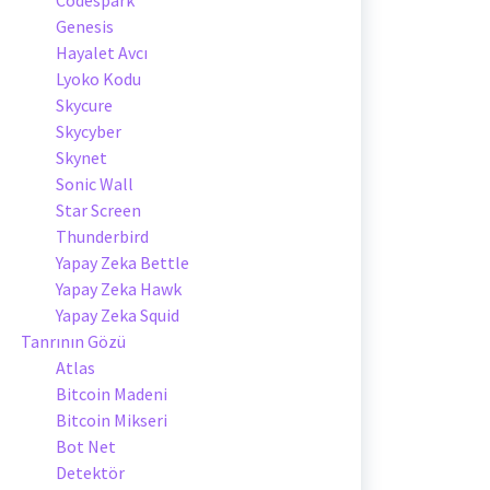
Genesis
Hayalet Avcı
Lyoko Kodu
Skycure
Skycyber
Skynet
Sonic Wall
Star Screen
Thunderbird
Yapay Zeka Bettle
Yapay Zeka Hawk
Yapay Zeka Squid
Tanrının Gözü
Atlas
Bitcoin Madeni
Bitcoin Mikseri
Bot Net
Detektör