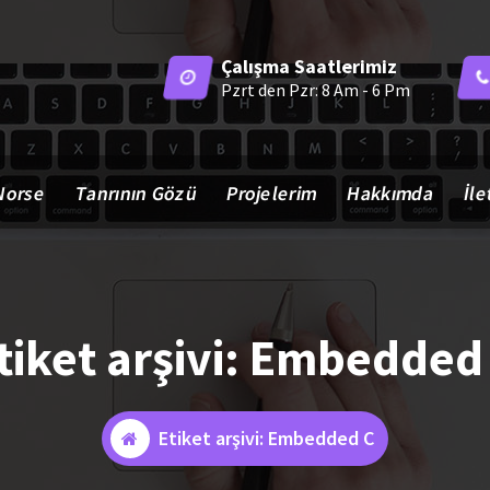
Çalışma Saatlerimiz
Pzrt den Pzr: 8 Am - 6 Pm
Norse
Tanrının Gözü
Projelerim
Hakkımda
İle
tiket arşivi: Embedded
Etiket arşivi: Embedded C