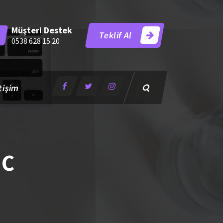
Müşteri Destek
Teklif Al
0538 628 15 20
tişim
 C