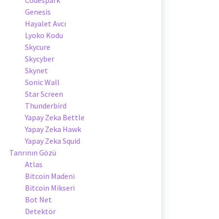
Genesis
Hayalet Avcı
Lyoko Kodu
Skycure
Skycyber
Skynet
Sonic Wall
Star Screen
Thunderbird
Yapay Zeka Bettle
Yapay Zeka Hawk
Yapay Zeka Squid
Tanrının Gözü
Atlas
Bitcoin Madeni
Bitcoin Mikseri
Bot Net
Detektör