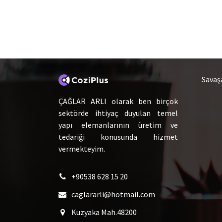
Hakkımızda
Ca
Savaş
ÇAĞLAR ARLI olarak ben birçok
sektörde ihtiyaç duyulan temel
yapı elemanlarının üretim ve
tedariği konusunda hizmet
vermekteyim.
+90538 628 15 20
caglararli@hotmail.com
Kuzyaka Mah.48200