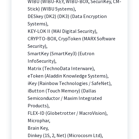
WIBU (WIBU-KEY, WIBU-BOX, SecuriKey, CM-
Stick) (WIBU Systems),
DESkey (DK2) (DK3) (Data Encryption
Systems),
KEY-LOK II (MAI Digital Security),
CRYPTO-BOX, CrypToken (MARX Software
Security),
SmartKey (SmartKey3) (Eutron
InfoSecurity),
Matrix (TechnoData Interware),
eToken (Aladdin Knowledge Systems),
iKey (Rainbow Technologies / SafeNet),
iButton (Touch Memory) (Dallas
Semiconductor / Maxim Integrated
Products),
FLEX-ID (Globetrotter / MacroVision),
Microphar,
Brain Key,
Dinkey (1S, 2, Net) (Microcosm Ltd),