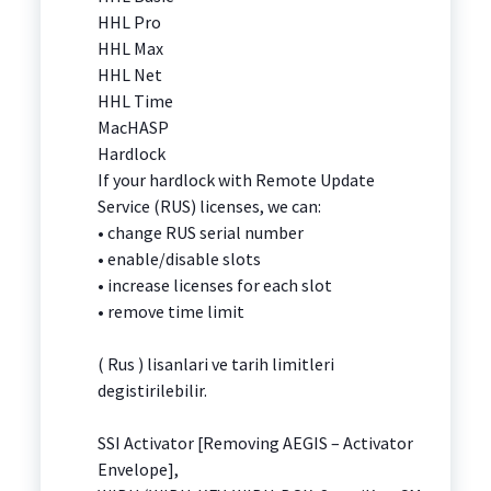
HHL Pro
HHL Max
HHL Net
HHL Time
MacHASP
Hardlock
If your hardlock with Remote Update
Service (RUS) licenses, we can:
• change RUS serial number
• enable/disable slots
• increase licenses for each slot
• remove time limit
( Rus ) lisanlari ve tarih limitleri
degistirilebilir.
SSI Activator [Removing AEGIS – Activator
Envelope],