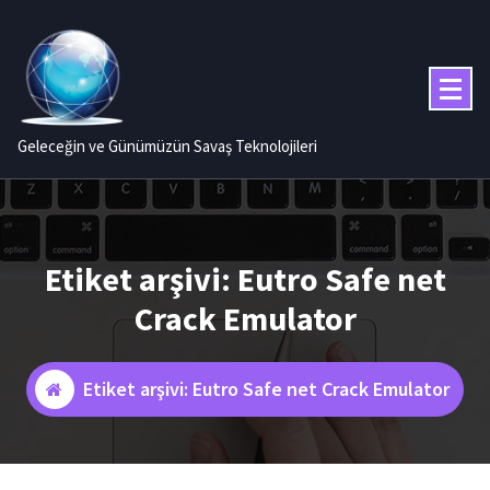
İçeriğe
geç
Geleceğin ve Günümüzün Savaş Teknolojileri
Etiket arşivi: Eutro Safe net
Crack Emulator
Etiket arşivi: Eutro Safe net Crack Emulator