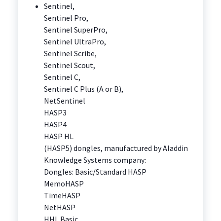
Sentinel,
Sentinel Pro,
Sentinel SuperPro,
Sentinel UltraPro,
Sentinel Scribe,
Sentinel Scout,
Sentinel C,
Sentinel C Plus (A or B),
NetSentinel
HASP3
HASP4
HASP HL
(HASP5) dongles, manufactured by Aladdin
Knowledge Systems company:
Dongles: Basic/Standard HASP
MemoHASP
TimeHASP
NetHASP
HHL Basic