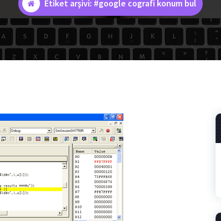
Etiket arşivi: #google cografi konum bul