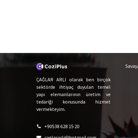
Hakkımızda
Ca
Savaş
ÇAĞLAR ARLI olarak ben birçok
sektörde ihtiyaç duyulan temel
yapı elemanlarının üretim ve
tedariği konusunda hizmet
vermekteyim.
+90538 628 15 20
caglararli@hotmail.com