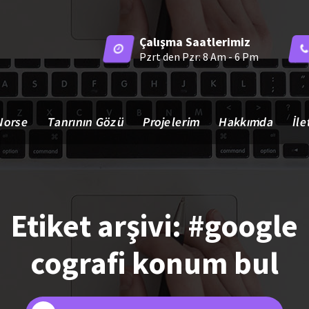
Çalışma Saatlerimiz
Pzrt den Pzr: 8 Am - 6 Pm
Norse
Tanrının Gözü
Projelerim
Hakkımda
İle
Etiket arşivi: #google
cografi konum bul