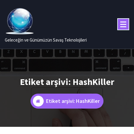
İçeriğe
geç
Geleceğin ve Günümüzün Savaş Teknolojileri
Etiket arşivi: HashKiller
Etiket arşivi: HashKiller