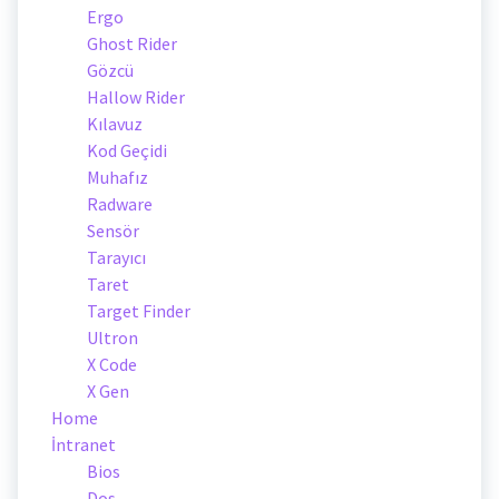
Ergo
Ghost Rider
Gözcü
Hallow Rider
Kılavuz
Kod Geçidi
Muhafız
Radware
Sensör
Tarayıcı
Taret
Target Finder
Ultron
X Code
X Gen
Home
İntranet
Bios
Dos