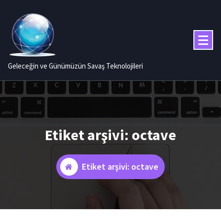
İçeriğe
geç
Geleceğin ve Günümüzün Savaş Teknolojileri
Etiket arşivi: octave
Etiket arşivi: octave