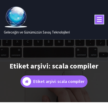
İçeriğe
geç
Geleceğin ve Günümüzün Savaş Teknolojileri
Etiket arşivi: scala compiler
Etiket arşivi: scala compiler