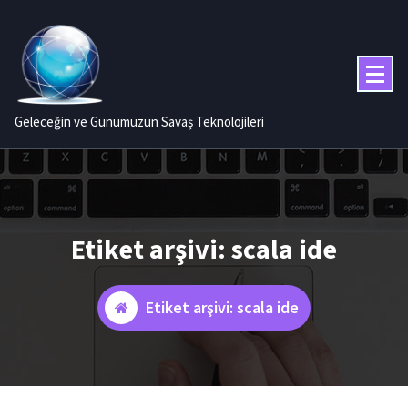
İçeriğe
geç
Geleceğin ve Günümüzün Savaş Teknolojileri
Etiket arşivi: scala ide
Etiket arşivi: scala ide