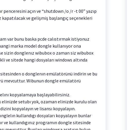
ır penceresini açın ve “shutdown /o /r -t 00” yazıp
 kapatılacak ve gelişmiş başlangıç seçenekleri
gram var bunu baska pcde calıstırmak istiyonuz
 hangi marka model dongle kullanıyor ona
se sizin donglenız wibubox o zaman siz wibubox
kli ve sitede hangi dosyaları windows altında
 sitesinden o donglenın emülatörünü indirin ve bu
rü mevcuttur. Wibunun dongle emülatörü
lını kopyalamaya başlayabilirsiniz.
 elinizde setubı yok, ozaman elinizde kurulu olan
izini kopyalayın ve lisansı kopyalayın.
glelın kullandıgı dosyaları kopyalayın bunlar
ır ve kullandıgınız programın dongle sitesinde
arı mevcuttur. Bunları windowsa aratırıp bulup