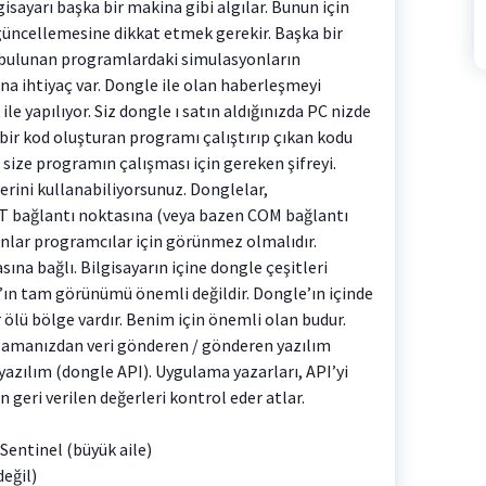
isayarı başka bir makina gibi algılar. Bunun için
güncellemesine dikkat etmek gerekir. Başka bir
 bulunan programlardaki simulasyonların
na ihtiyaç var. Dongle ile olan haberleşmeyi
le yapılıyor. Siz dongle ı satın aldığınızda PC nizde
 bir kod oluşturan programı çalıştırıp çıkan kodu
 size programın çalışması için gereken şifreyi.
rini kullanabiliyorsunuz. Donglelar,
PT bağlantı noktasına (veya bazen COM bağlantı
Onlar programcılar için görünmez olmalıdır.
ına bağlı. Bilgisayarın içine dongle çeşitleri
’ın tam görünümü önemli değildir. Dongle’ın içinde
 ölü bölge vardır. Benim için önemli olan budur.
ulamanızdan veri gönderen / gönderen yazılım
r yazılım (dongle API). Uygulama yazarları, API’yi
n geri verilen değerleri kontrol eder atlar.
entinel (büyük aile)
değil)