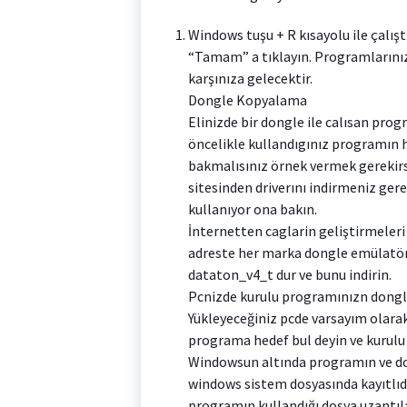
Windows tuşu + R kısayolu ile çalışt
“Tamam” a tıklayın. Programlarınız
karşınıza gelecektir.
Dongle Kopyalama
Elinizde bir dongle ile calısan pro
öncelikle kullandıgınız programın
bakmalısınız örnek vermek gerekir
sitesinden driverını indirmeniz gere
kullanıyor ona bakın.
İnternetten caglarin geliştirmeleri
adreste her marka dongle emülatö
dataton_v4_t dur ve bunu indirin.
Pcnizde kurulu programınızn dongle
Yükleyeceğiniz pcde varsayım olarak
programa hedef bul deyin ve kurulu d
Windowsun altında programın ve don
windows sistem dosyasında kayıtlıd
programın kullandığı dosya uzantıl