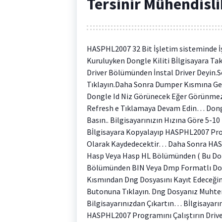
Tersinir Mühendisli
HASPHL2007 32 Bit İşletim sisteminde İ
Kuruluyken Dongle Kiliti Bİlgisayara Ta
Driver Bölümünden İnstal Driver Deyin.
Tıklayın.Daha Sonra Dumper Kısmına Gel
Dongle Id Niz Görünecek Eğer Görünmez 
Refresh e Tıklamaya Devam Edin… Dong
Basın.. Bilgisayarınızın Hızına Göre 5-1
Bİlgisayara Kopyalayıp HASPHL2007 Pro
Olarak Kaydedecektir… Daha Sonra HASP
Hasp Veya Hasp HL Bölümünden ( Bu Dong
Bölümünden BIN Veya Dmp Formatlı Dosy
Kısmından Dng Dosyasını Kayıt Edeceğini
Butonuna Tıklayın. Dng Dosyanız Muhte
Bilgisayarınızdan Çıkartın… Bİlgisayarı
HASPHL2007 Programını Çalıştırın Driver