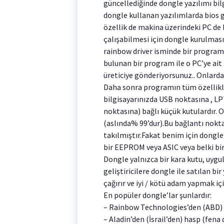
güncellediğinde dongle yazılımı bilg
dongle kullanan yazılımlarda bios 
özellik de makina üzerindeki PC de
çalışabilmesi için dongle kurulması
rainbow driver isminde bir program i
bulunan bir program ile o PC’ye ait
üreticiye gönderiyorsunuz.. Onlarda
Daha sonra programın tüm özellikle
bilgisayarınızda USB noktasına , L
noktasına) bağlı küçük kutulardır. 
(aslında% 99’dur).Bu bağlantı noktas
takılmıştır.Fakat benim için dongle
bir EEPROM veya ASIC veya belki bir
Dongle yalnızca bir kara kutu, uyg
geliştiricilere dongle ile satılan bi
çağırır ve iyi / kötü adam yapmak içi
En popüler dongle’lar şunlardır:
– Rainbow Technologies’den (ABD) S
– Aladin’den (İsrail’den) hasp (fena 