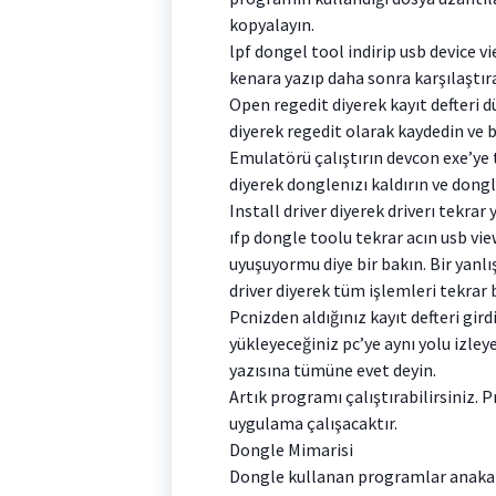
kopyalayın.
lpf dongel tool indirip usb device v
kenara yazıp daha sonra karşılaştır
Open regedit diyerek kayıt defteri d
diyerek regedit olarak kaydedin ve bu
Emulatörü çalıştırın devcon exe’ye t
diyerek donglenızı kaldırın ve dongl
Install driver diyerek driverı tekrar
ıfp dongle toolu tekrar acın usb vie
uyuşuyormu diye bir bakın. Bir yanl
driver diyerek tüm işlemleri tekrar 
Pcnizden aldığınız kayıt defteri gird
yükleyeceğiniz pc’ye aynı yolu izle
yazısına tümüne evet deyin.
Artık programı çalıştırabilirsiniz.
uygulama çalışacaktır.
Dongle Mimarisi
Dongle kullanan programlar anakart