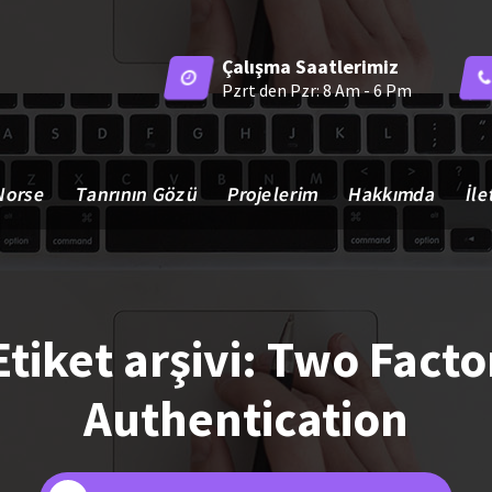
Çalışma Saatlerimiz
Pzrt den Pzr: 8 Am - 6 Pm
Norse
Tanrının Gözü
Projelerim
Hakkımda
İle
Etiket arşivi: Two Facto
Authentication