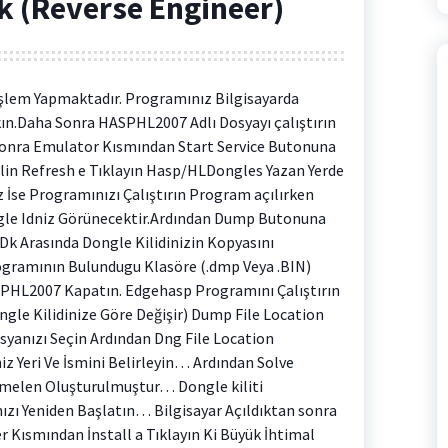
k (Reverse Engineer)
şlem Yapmaktadır. Programınız Bilgisayarda
kın.Daha Sonra HASPHL2007 Adlı Dosyayı çalıştırın
Sonra Emulator Kısmından Start Service Butonuna
in Refresh e Tıklayın Hasp/HLDongles Yazan Yerde
İse Programınızı Çalıştırın Program açılırken
le Idniz Görünecektir.Ardından Dump Butonuna
0 Dk Arasında Dongle Kilidinizin Kopyasını
gramının Bulundugu Klasöre (.dmp Veya .BIN)
HL2007 Kapatın. Edgehasp Programını Çalıştırın
le Kilidinize Göre Değişir) Dump File Location
anızı Seçin Ardından Dng File Location
z Yeri Ve İsmini Belirleyin… Ardından Solve
melen Oluşturulmuştur… Dongle kiliti
nızı Yeniden Başlatın… Bilgisayar Açıldıktan sonra
 Kısmından İnstall a Tıklayın Ki Büyük İhtimal