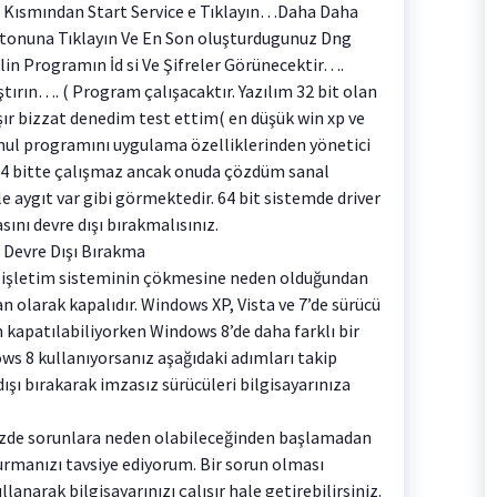
 Kısmından Start Service e Tıklayın…Daha Daha
onuna Tıklayın Ve En Son oluşturdugunuz Dng
in Programın İd si Ve Şifreler Görünecektir….
rın…. ( Program çalışacaktır. Yazılım 32 bit olan
ır bizzat denedim test ettim( en düşük win xp ve
emul programını uygulama özelliklerinden yönetici
) 64 bitte çalışmaz ancak onuda çözdüm sanal
 aygıt var gibi görmektedir. 64 bit sistemde driver
ını devre dışı bırakmalısınız.
 Devre Dışı Bırakma
r işletim sisteminin çökmesine neden olduğundan
n olarak kapalıdır. Windows XP, Vista ve 7’de sürücü
 kapatılabiliyorken Windows 8’de daha farklı bir
s 8 kullanıyorsanız aşağıdaki adımları takip
ışı bırakarak imzasız sürücüleri bilgisayarınıza
nizde sorunlara neden olabileceğinden başlamadan
rmanızı tavsiye ediyorum. Bir sorun olması
narak bilgisayarınızı çalışır hale getirebilirsiniz.