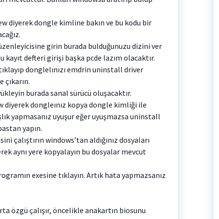
iew diyerek dongle kimline bakın ve bu kodu bir
acağız.
üzenleyicisine girin burada bulduğunuzu dizini ver
 kayıt defteri girişi başka pcde lazım olacaktır.
ıklayıp donglelınızı emdrin uninstall driver
e çıkarın.
 yükleyin burada sanal sürücü oluşacaktır.
w diyerek dongleınız kopya dongle kimliği ile
ışlık yapmasanız uyuşur eğer uyuşmazsa uninstall
bastan yapın.
isini çalıştırın windows’tan aldığınız dosyaları
yerek aynı yere kopyalayın bu dosyalar mevcut
 Programın exesine tıklayın. Artık hata yapmazsanız
a özgü çalışır, öncelikle anakartın biosunu