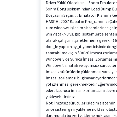
Driver Yüklü Olacaktır… Sonra Emulator
Sonra Dongleskısmından Load Dump But
Dosyasını Seçin…. Emulator Kısmına Gel
HASPHL2007 Kapatın Programınızı Çalıştı
tüm windows işletim sistemlerinde çalış
win vista-7-8 vs. gibi sistemlerde sent
olarak çalıştır ı işaretlemeniz gerekir 
dongle yaptım aygıt yöneticisinde dongle
tanıtabilmek için Sürücü imzası zorlamas
Windows 8’de Sürücü İmzası Zorlamasını
Windows’da hatalı ve uyumsuz sürücüle
imzasız sürücülerin yüklenmesi varsayıla
imzası zorlaması bilgisayar ayarlarından
yol izlenmesi gerekmektedir.Eğer Window
ederek sürücü imzası zorlamasını devre d
yükleyebilirsiniz.
Not: İmzasız sürücüler işletim sistemi
önce sistem geri yükleme noktası oluştu
durumunda bu geri yükleme noktasını kulla