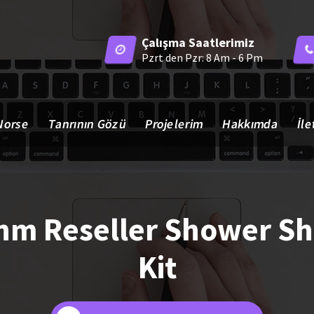
Çalışma Saatlerimiz
Pzrt den Pzr: 8 Am - 6 Pm
Norse
Tanrının Gözü
Projelerim
Hakkımda
İle
m Reseller Shower Sh
Kit