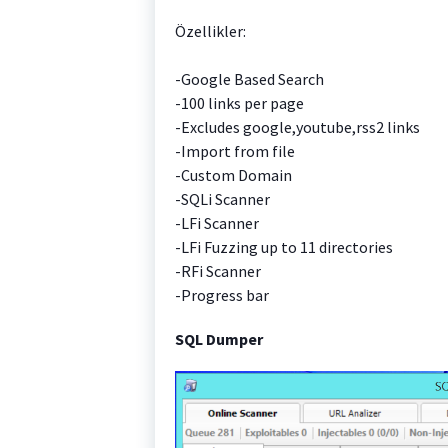
Özellikler:
-Google Based Search
-100 links per page
-Excludes google,youtube,rss2 links
-Import from file
-Custom Domain
-SQLi Scanner
-LFi Scanner
-LFi Fuzzing up to 11 directories
-RFi Scanner
-Progress bar
SQL Dumper