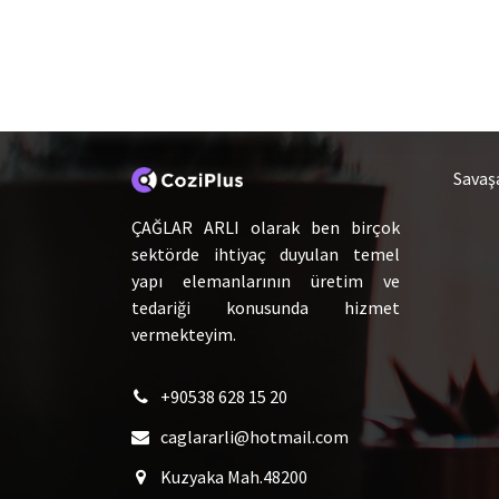
Hakkımızda
Ca
Savaş
ÇAĞLAR ARLI olarak ben birçok
sektörde ihtiyaç duyulan temel
yapı elemanlarının üretim ve
tedariği konusunda hizmet
vermekteyim.
+90538 628 15 20
caglararli@hotmail.com
Kuzyaka Mah.48200