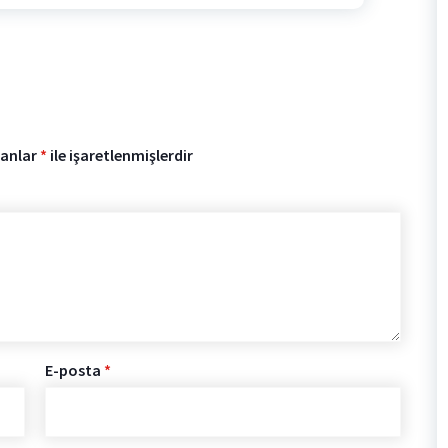
lanlar
*
ile işaretlenmişlerdir
E-posta
*