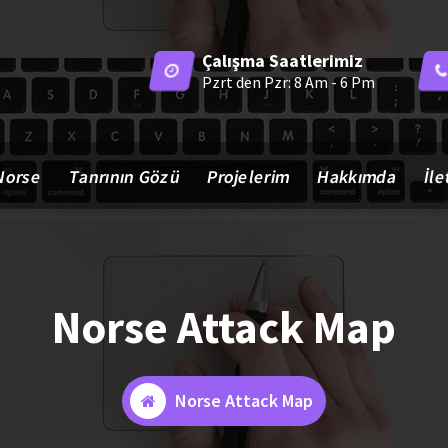
Çalışma Saatlerimiz
Pzrt den Pzr: 8 Am - 6 Pm
Norse
Tanrının Gözü
Projelerim
Hakkımda
İle
Norse Attack Map
Norse Attack Map