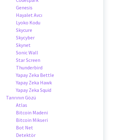
Genesis
Hayalet Avcı
Lyoko Kodu
Skycure
Skycyber
Skynet
Sonic Wall
Star Screen
Thunderbird
Yapay Zeka Bettle
Yapay Zeka Hawk
Yapay Zeka Squid
Tanrının Gözü
Atlas
Bitcoin Madeni
Bitcoin Mikseri
Bot Net
Detektör