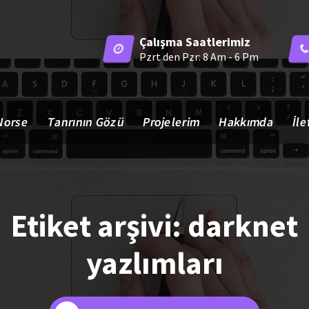
Çalışma Saatlerimiz
Pzrt den Pzr: 8 Am - 6 Pm
Norse
Tanrının Gözü
Projelerim
Hakkımda
İle
Etiket arşivi: darknet
yazlımları