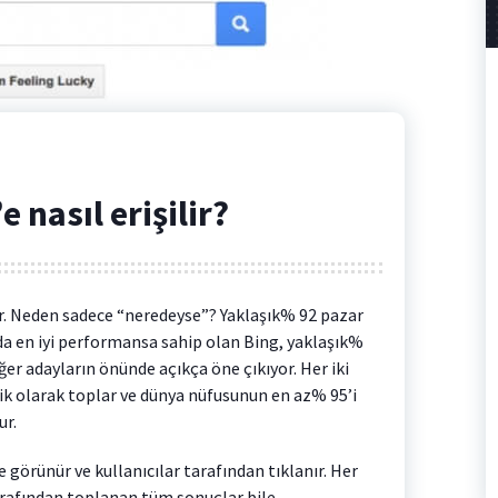
 nasıl erişilir?
or. Neden sadece “neredeyse”? Yaklaşık% 92 pazar
a en iyi performansa sahip olan Bing, yaklaşık%
iğer adayların önünde açıkça öne çıkıyor. Her iki
k olarak toplar ve dünya nüfusunun en az% 95’i
ur.
 görünür ve kullanıcılar tarafından tıklanır. Her
tarafından toplanan tüm sonuçlar bile