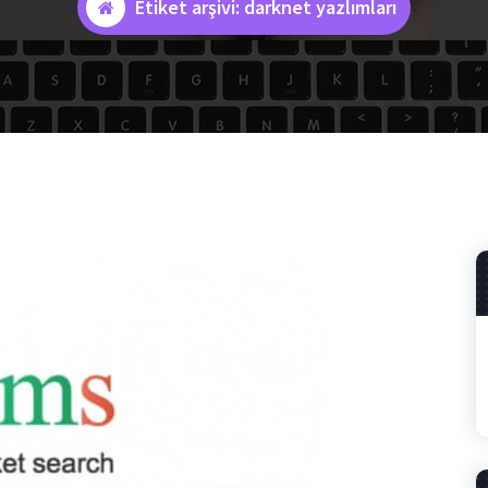
Etiket arşivi: darknet yazlımları