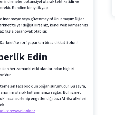
n indirmeler potansiyel olarak tehlikelidir ve
ekir. Kendine bir iyilik yap.
ye inanmayın veya güvenmeyin! Unutmayın: Diğer
arknet’te yer değiştirirseniz, kendi web kameranızı
az fazla paranoyak olabilir.
arknet’te sörf yaparken biraz dikkatli olun!
berlik Edin
 biten her zamanki etki alanlarından hiçbiri
on’dur.
temelen Facebook’un Soğan sürümüdür. Bu sayfa,
anonim olarak kullanmanızı sağlar. Bu hizmet
ok’ın sansürlenip engellendiği bazı Afrika ülkeleri
tek
ookcorewwwi.onion/