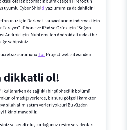
noktası olarak otomatik olarak seçen Firefox’un
 uyumlu Cyber ​​Shiel
d
yazılımımıza da dahildir !
lefonunuz için Darknet tarayıcılarının indirmesi için
 Tarayıcı”, iPhone ve iPad ve Orfox için “Soğan
epsi Android için. Muhtemelen Android altındaki bir
eğe sahipsiniz.
n ücretsiz sürümünü
Tor
Project web sitesinden
dikkatli ol!
i kullanırken de sağlıklı bir şüphecilik bölümü
kün olmadığı yerlerde, bir sürü gölgeli karakter
ya silah alım satım yerleri yoktur! Bu yüzden
i fikir olmayabilir.
isiniz ve kendi oluşturduğunuz resim ve videoları