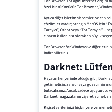
Tor Browser, Tor ağını İnternet erişim 
özel bir sürümüdür. Tor Browser, Windows
Ayrıca diğer işletim sistemleri ve cep te
çözümler vardır; örneğin MacOS için “Tor
Tarayıcı”, Orbot veya “Tor Tarayıcı” – h
cihazın kullanıcısı olarak en büyük seçen
Tor Browser for Windows ve diğerlerini
indirebilirsiniz:
Darknet: Lütfen 
Hayatın her yerinde olduğu gibi, Darknet’
getirmelisin. Sansür veya gözetimin müm
bulacaksınız. Ancak sadece uyuşturucu ve
Darknet mağazalarını ziyaret etmek en iy
Kişisel verilerinizi hiçbir yere vermemel