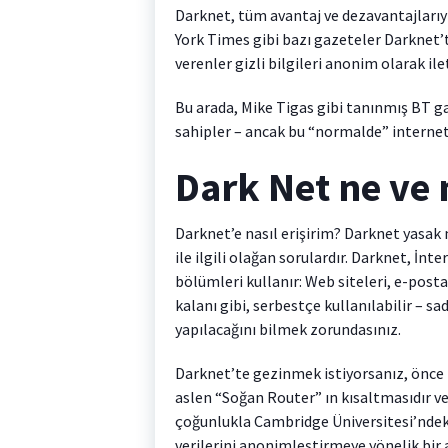
Darknet, tüm avantaj ve dezavantajlarıy
York Times gibi bazı gazeteler Darknet’te
verenler gizli bilgileri anonim olarak ilet
Bu arada, Mike Tigas gibi tanınmış BT ga
sahipler – ancak bu “normalde” internet
Dark Net ne ve
Darknet’e nasıl erişirim? Darknet yasa
ile ilgili olağan sorulardır. Darknet, İnt
bölümleri kullanır: Web siteleri, e-posta
kalanı gibi, serbestçe kullanılabilir – s
yapılacağını bilmek zorundasınız.
Darknet’te gezinmek istiyorsanız, önce T
aslen “Soğan Router” ın kısaltmasıdır ve
çoğunlukla Cambridge Üniversitesi’ndeki
verilerini anonimleştirmeye yönelik bir 