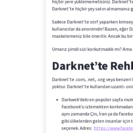
hiçbir yere yüklememelisiniz. Darknet’te
Darknet’te hiçbir şey satın almamanız ger
Sadece Darknet’te sörf yaparken kimse
kullanıcılar da anonimdir! Bazen, eğer D
maskelemeniz bile önerilir. Ancak bu bir
Umarız şimdi sizi korkutmadık mı? Ama D
Darknet’te Reh
Darknet’te .com, .net, .org veya benzeri
yoktur. Darknet’te kullanılan uzantı .oni
Darkweb’deki en popüler sayfa muh
Facebook’u izlemekten korkmadan 
aynı zamanda Çin, İran ya da Facebo
gibi ülkelerden gelen insanlar için 
seçenek. Adres:
https://www.faceb