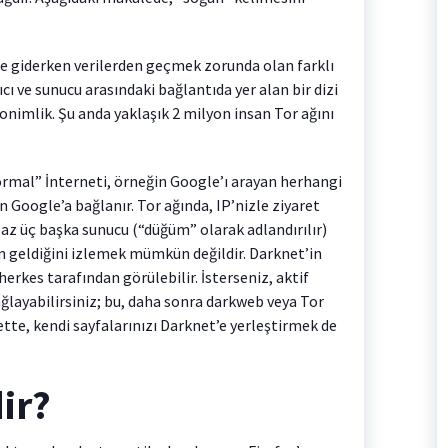
ne giderken verilerden geçmek zorunda olan farklı
cı ve sunucu arasındaki bağlantıda yer alan bir dizi
nimlik. Şu anda yaklaşık 2 milyon insan Tor ağını
ormal” İnterneti, örneğin Google’ı arayan herhangi
n Google’a bağlanır. Tor ağında, IP’nizle ziyaret
 az üç başka sunucu (“düğüm” olarak adlandırılır)
en geldiğini izlemek mümkün değildir. Darknet’in
erkes tarafından görülebilir. İsterseniz, aktif
ağlayabilirsiniz; bu, daha sonra darkweb veya Tor
ette, kendi sayfalarınızı Darknet’e yerleştirmek de
ir?