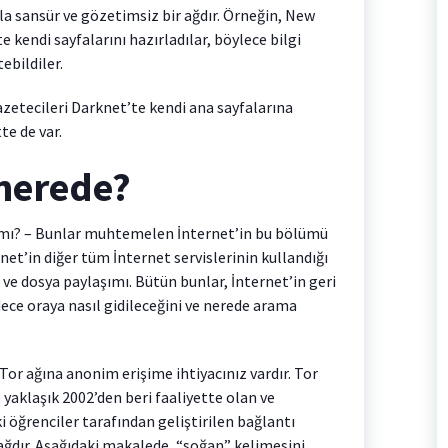
la sansür ve gözetimsiz bir ağdır. Örneğin, New
 kendi sayfalarını hazırladılar, böylece bilgi
ebildiler.
zetecileri Darknet’te kendi ana sayfalarına
te de var.
 nerede?
k mı? – Bunlar muhtemelen İnternet’in bu bölümü
ernet’in diğer tüm İnternet servislerinin kullandığı
 ve dosya paylaşımı. Bütün bunlar, İnternet’in geri
adece oraya nasıl gidileceğini ve nerede arama
or ağına anonim erişime ihtiyacınız vardır. Tor
 yaklaşık 2002’den beri faaliyette olan ve
 öğrenciler tarafından geliştirilen bağlantı
ağdır. Aşağıdaki makalede, “soğan” kelimesini