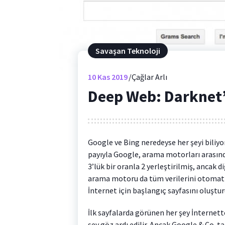
Savaşan Teknoloji
10
Kas 2019
Çağlar Arlı
Deep Web: Darknet’e
Google ve Bing neredeyse her şeyi biliy
payıyla Google, arama motorları arasınd
3’lük bir oranla 2 yerleştirilmiş, ancak d
arama motoru da tüm verilerini otomati
İnternet için başlangıç ​​sayfasını oluştur
İlk sayfalarda görünen her şey İnternette
şey göz ardı edilir. Ancak Google & Co. 