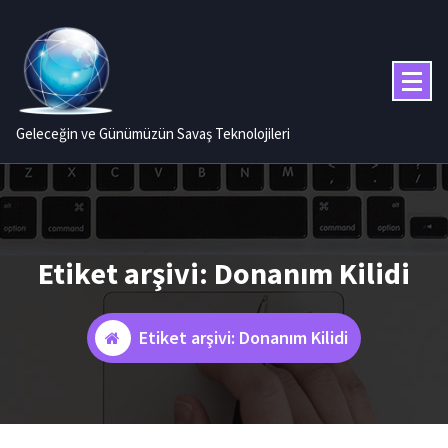
İçeriğe
geç
Geleceğin ve Günümüzün Savaş Teknolojileri
Etiket arşivi: Donanım Kilidi
Etiket arşivi: Donanım Kilidi