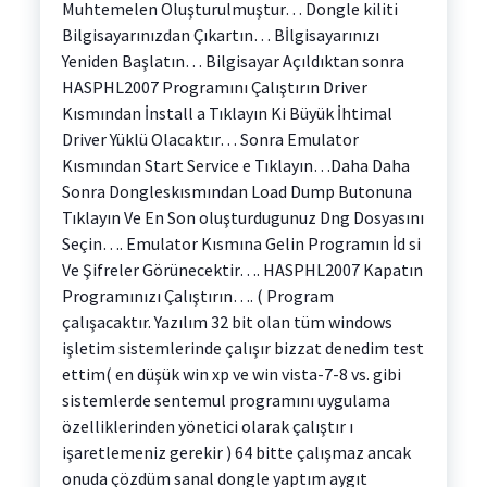
Muhtemelen Oluşturulmuştur… Dongle kiliti
Bilgisayarınızdan Çıkartın… Bİlgisayarınızı
Yeniden Başlatın… Bilgisayar Açıldıktan sonra
HASPHL2007 Programını Çalıştırın Driver
Kısmından İnstall a Tıklayın Ki Büyük İhtimal
Driver Yüklü Olacaktır… Sonra Emulator
Kısmından Start Service e Tıklayın…Daha Daha
Sonra Dongleskısmından Load Dump Butonuna
Tıklayın Ve En Son oluşturdugunuz Dng Dosyasını
Seçin…. Emulator Kısmına Gelin Programın İd si
Ve Şifreler Görünecektir…. HASPHL2007 Kapatın
Programınızı Çalıştırın…. ( Program
çalışacaktır. Yazılım 32 bit olan tüm windows
işletim sistemlerinde çalışır bizzat denedim test
ettim( en düşük win xp ve win vista-7-8 vs. gibi
sistemlerde sentemul programını uygulama
özelliklerinden yönetici olarak çalıştır ı
işaretlemeniz gerekir ) 64 bitte çalışmaz ancak
onuda çözdüm sanal dongle yaptım aygıt