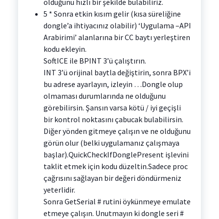
olduğunu hızlı bir şekilde bulabiliriz.
5 * Sonra etkin kısım gelir (kısa süreliğine
dongle’a ihtiyacınız olabilir) ‘Uygulama –API
Arabirimi’ alanlarına bir CC baytı yerleştiren
kodu ekleyin.
SoftICE ile BPINT 3’ü çalıştırın.
INT 3’ü orijinal baytla değiştirin, sonra BPX’i
bu adrese ayarlayın, izleyin …Dongle olup
olmaması durumlarında ne olduğunu
görebilirsin. Şansın varsa kötü / iyi geçişli
bir kontrol noktasını çabucak bulabilirsin.
Diğer yönden gitmeye çalışın ve ne olduğunu
görün olur (belki uygulamanız çalışmaya
başlar).QuickCheckIfDonglePresent işlevini
taklit etmek için kodu düzeltin.Sadece proc
çağrısını sağlayan bir değeri döndürmeniz
yeterlidir.
Sonra GetSerial # rutini öykünmeye emulate
etmeye çalışın. Unutmayın ki dongle seri #