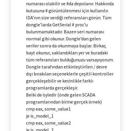
numarası olabilir ve #da depolanır. Hakkında
kutusuna # görüntülenmesi için kullanılır.
IDA’nın size verdiği referansları görün. Tüm
dongle’larda GetSerial # proc’u
bulunmamaktadır. Bazen seri numarası
normal gibi okunur. Dongle’dan gelen
veriler sonra da okunmaya başlar. Birkaç
bayt okunur, saklandıkları yer ve buradaki
tüm referansları bulduğunuzu varsayıyorum.
Dongle tarafından etkinleştirilen / devre
dışı bırakılan seçeneklerle çeşitli kontroller
gerçekleşebilir ve kesinlikle farklı
programlarda gerçekleşir.
Belki de öyledir (önde gelen SCADA
programlarından birine gerçek örnek)
cmp eax, some_value1
je is_model_1
cmp eax, some_value2
je is_model_2