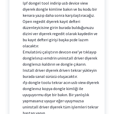
lpf dongel tool indirip usb device view
diyerek dongle kimline bakın ve bu kodu bir
kenara yazıp daha sonra karşılaştıracağız.
Open regedit diyerek kayıt defteri
düzenleyicisine girin burada bulduğunuzu
dizini ver diyerek regedit olarak kaydedin ve
bu kayıt defteri girişi başka pcde lazım
olacaktır.
Emulatörü çalıştırın devcon exe’ye tıklayıp
donglelınızı emdrin uninstall driver diyerek
donglenızı kaldırın ve dongle çıkarın.
Install driver diyerek driverı tekrar yükleyin
burada sanal sürücü oluşacaktır.
ıfp dongle toolu tekrar acın usb view diyerek
dongleınız kopya dongle kimliği ile
uyuşuyormu diye bir bakın. Bir yanlışlık
yapmasanız uyuşur eğer uyuşmazsa
uninstall driver diyerek tüm işlemleri tekrar
bastan yapın.