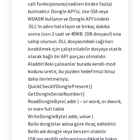
call fonksiyonunu(nadiren birden fazla)
bulmaktır. Dongle API’si, Use IDA veya
WDASM kullanın ve Dongle API’sindeki
.DLL’in adını hatırlayın ve birkaç dakika
sonra (son 2 saat ve 40MB .IDB dosyası!) ona
sahip olursun. DLL dosyasındaki cağrıları
kırabilmek için çalıştırılabilir dosyaya statik
olarak bağlı bir API parçası olmalıdır.
Aladdin’deki çalısanlar burada kendi-mod
kodunu üretir, bu yüzden hedefimizi biraz
daha ilerletmeliyiz.
QuickCheckIfDonglePresent()
GetDongleSerialNumber()
ReadDongleByte( addr ) – or word, or dword,
or even full table
WriteDongleByte( addr, value )
Belki donglelar adına göre ihraç edilebilir.
Belki adı dongle veya benzeri olabilir.
IDA’nın verdiği referanslara dikkatle bakın.