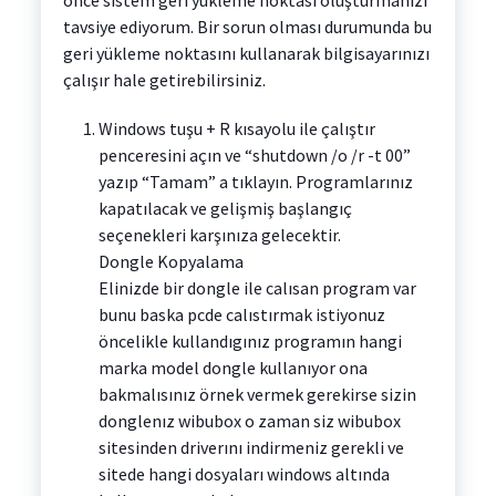
tavsiye ediyorum. Bir sorun olması durumunda bu
geri yükleme noktasını kullanarak bilgisayarınızı
çalışır hale getirebilirsiniz.
Windows tuşu + R kısayolu ile çalıştır
penceresini açın ve “shutdown /o /r -t 00”
yazıp “Tamam” a tıklayın. Programlarınız
kapatılacak ve gelişmiş başlangıç
seçenekleri karşınıza gelecektir.
Dongle Kopyalama
Elinizde bir dongle ile calısan program var
bunu baska pcde calıstırmak istiyonuz
öncelikle kullandıgınız programın hangi
marka model dongle kullanıyor ona
bakmalısınız örnek vermek gerekirse sizin
donglenız wibubox o zaman siz wibubox
sitesinden driverını indirmeniz gerekli ve
sitede hangi dosyaları windows altında