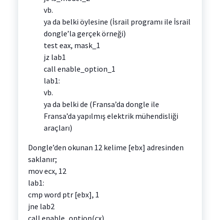
vb.
ya da belki öylesine (İsrail programı ile İsrail
dongle’la gerçek örneği)
test eax, mask_1
jz lab1
call enable_option_1
lab1:
vb.
ya da belki de (Fransa’da dongle ile
Fransa’da yapılmış elektrik mühendisliği
araçları)
Dongle’den okunan 12 kelime [ebx] adresinden
saklanır;
mov ecx, 12
lab1:
cmp word ptr [ebx], 1
jne lab2
call enable_option(cx)