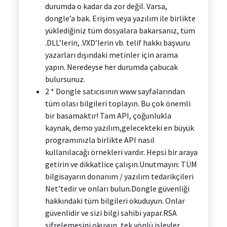
durumda o kadar da zor değil. Varsa,
dongle’a bak. Erişim veya yazılım ile birlikte
yüklediğiniz tüm dosyalara bakarsanız, tüm
.DLL’lerin, .VXD’lerin vb. telif hakkı başvuru
yazarları dışındaki metinler için arama
yapın. Neredeyse her durumda çabucak
bulursunuz.
2 * Dongle satıcısının www sayfalarından
tüm olası bilgileri toplayın. Bu çok önemli
bir basamaktır! Tam API, çoğunlukla
kaynak, demo yazılım,gelecekteki en büyük
programınızla birlikte API nasıl
kullanılacağı örnekleri vardır. Hepsi bir araya
getirin ve dikkatlice çalışın.Unutmayın: TÜM
bilgisayarın donanım / yazılım tedarikçileri
Net’tedir ve onları bulun.Dongle güvenliği
hakkındaki tüm bilgileri okuduyun. Onlar
güvenlidir ve sizi bilgi sahibi yapar.RSA
şifrelemesini okuyun, tek yönlü işlevler