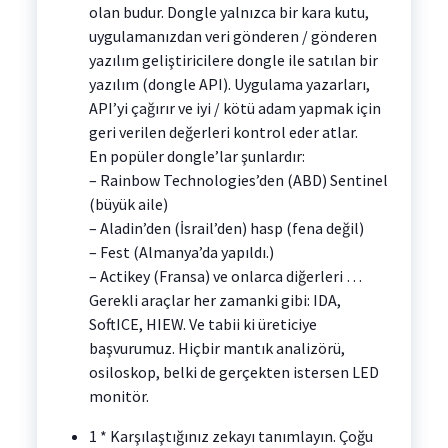
olan budur. Dongle yalnızca bir kara kutu,
uygulamanızdan veri gönderen / gönderen
yazılım geliştiricilere dongle ile satılan bir
yazılım (dongle API). Uygulama yazarları,
API’yi çağırır ve iyi / kötü adam yapmak için
geri verilen değerleri kontrol eder atlar.
En popüler dongle’lar şunlardır:
– Rainbow Technologies’den (ABD) Sentinel
(büyük aile)
– Aladin’den (İsrail’den) hasp (fena değil)
– Fest (Almanya’da yapıldı.)
– Actikey (Fransa) ve onlarca diğerleri …
Gerekli araçlar her zamanki gibi: IDA,
SoftICE, HIEW. Ve tabii ki üreticiye
başvurumuz. Hiçbir mantık analizörü,
osiloskop, belki de gerçekten istersen LED
monitör.
1 * Karşılaştığınız zekayı tanımlayın. Çoğu