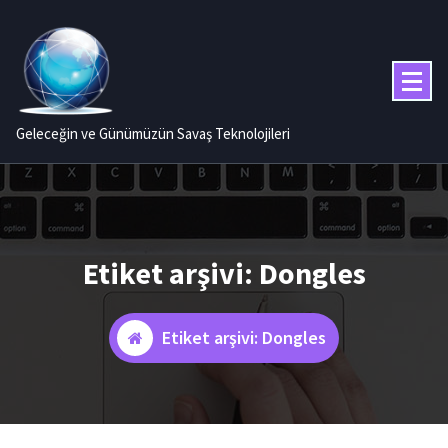
İçeriğe
geç
Geleceğin ve Günümüzün Savaş Teknolojileri
Etiket arşivi: Dongles
Etiket arşivi: Dongles