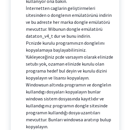
kullanıyor ona bakın.
İnternetten caglarin geliştirmeleri
sitesinden o donglenın emülatörünü indirin
ve bu adreste her marka dongle emülatörü
mevcuttur. Wibunun dongle emülatörü
dataton_v4_t dur ve bunu indirin.
Pcnizde kurulu programınızn donglelını
kopyalamaya başlayabilirsiniz.
Yükleyeceğiniz pcde varsayım olarak elinizde
setubı yok, ozaman elinizde kurulu olan
programa hedef bul deyin ve kurulu dizini
kopyalayın ve lisansı kopyalayın.
Windowsun altında programın ve donglelın
kullandıgı dosyaları kopyalayın bunlar
windows sistem dosyasında kayıtlıdır ve
kullandıgınız programın dongle sitesinde
programın kullandığı dosya uzantıları
mevcuttur. Bunları windowsa aratırıp bulup
kopyalayın.