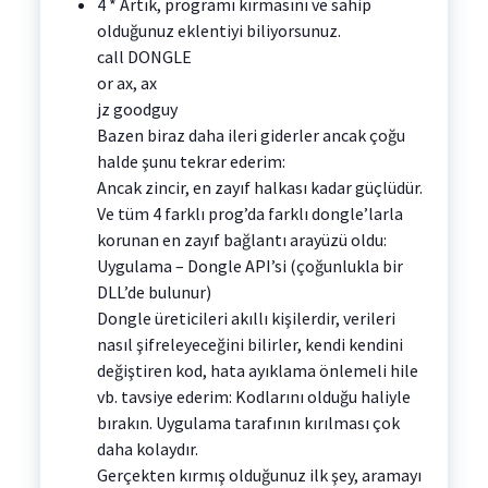
4 * Artık, programı kırmasını ve sahip
olduğunuz eklentiyi biliyorsunuz.
call DONGLE
or ax, ax
jz goodguy
Bazen biraz daha ileri giderler ancak çoğu
halde şunu tekrar ederim:
Ancak zincir, en zayıf halkası kadar güçlüdür.
Ve tüm 4 farklı prog’da farklı dongle’larla
korunan en zayıf bağlantı arayüzü oldu:
Uygulama – Dongle API’si (çoğunlukla bir
DLL’de bulunur)
Dongle üreticileri akıllı kişilerdir, verileri
nasıl şifreleyeceğini bilirler, kendi kendini
değiştiren kod, hata ayıklama önlemeli hile
vb. tavsiye ederim: Kodlarını olduğu haliyle
bırakın. Uygulama tarafının kırılması çok
daha kolaydır.
Gerçekten kırmış olduğunuz ilk şey, aramayı