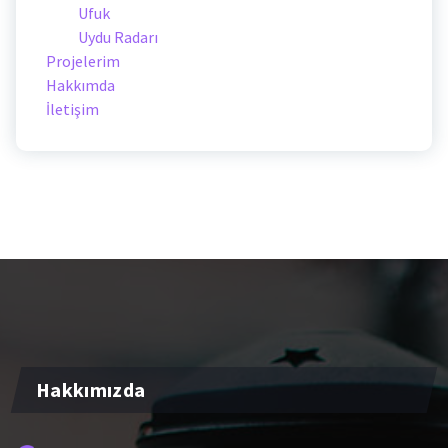
Ufuk
Uydu Radarı
Projelerim
Hakkımda
İletişim
Hakkımızda