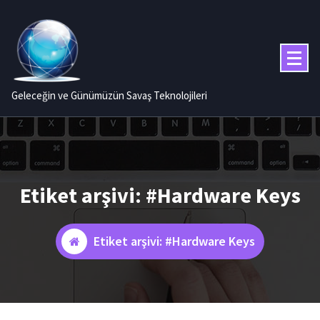
İçeriğe
geç
Geleceğin ve Günümüzün Savaş Teknolojileri
Etiket arşivi: #Hardware Keys
Etiket arşivi: #Hardware Keys